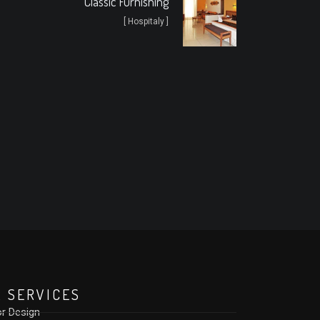
Classic Furnishing
[ Hospitaly ]
 SERVICES
or Design