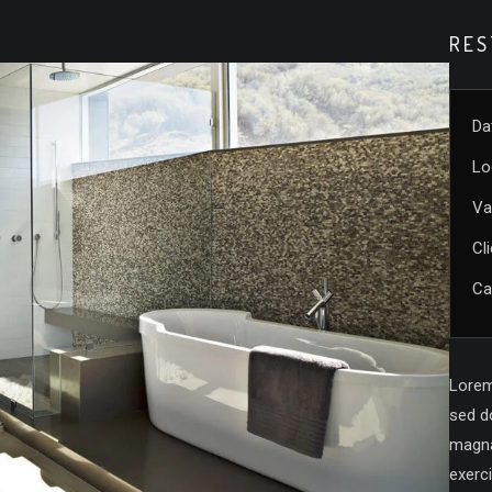
RES
Da
Lo
Va
Cl
Ca
Lorem 
sed d
magna
exerci