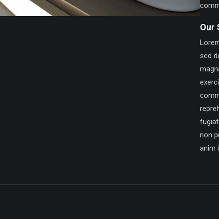
comm
Our 
Lorem 
sed d
magna
exerci
commo
repreh
fugiat
non pr
anim 